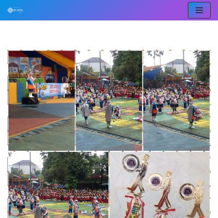
Lompat
ke
konten