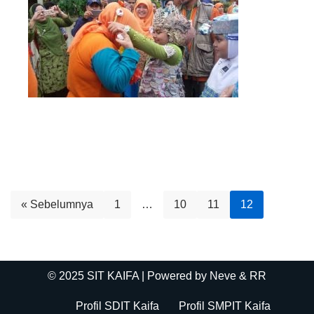
« Sebelumnya
1
…
10
11
12
© 2025 SIT KAIFA
| Powered by
Neve
& RR
Profil SDIT Kaifa
Profil SMPIT Kaifa