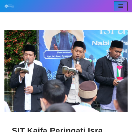
Lompat
ke
konten
SIT Kaifa Peringati Isra