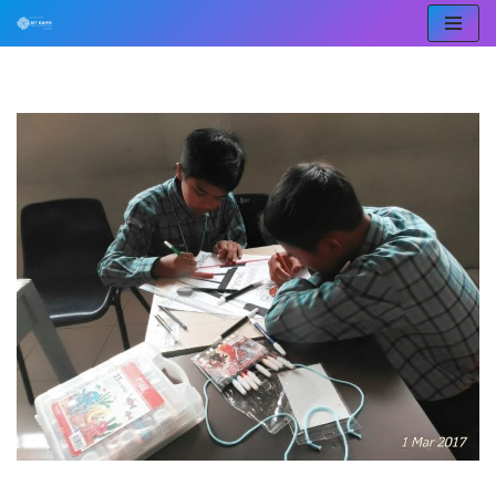
Lompat
ke
konten