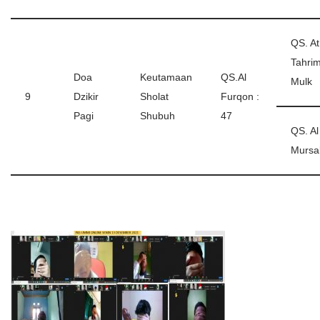
QS. At
Tahrim
Doa
Keutamaan
QS.Al
Mulk
9
Dzikir
Sholat
Furqon :
Pagi
Shubuh
47
QS. Al
Mursa