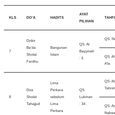
AYAT
KLS
DO’A
HADITS
TAHF
PILIHAN
QS. N
Dzikir
QS. Al
Ba’da
Bangunan
7
Bayyinah
Sholat
Islam
QS. Al
: 5
Fardhu
A’la
QS. At
Lima
Tahri
Doa
Perkara
QS.
8
Sholat
sebelum
Lukman
Tahajjud
Lima
: 34
QS. A
Perkara
Naba