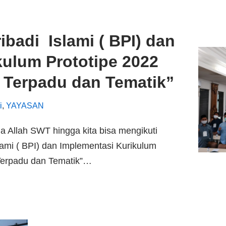
badi Islami ( BPI) dan
kulum Prototipe 2022
P Terpadu dan Tematik”
i
,
YAYASAN
ia Allah SWT hingga kita bisa mengikuti
lami ( BPI) dan Implementasi Kurikulum
 Terpadu dan Tematik”…