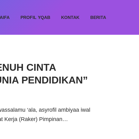
AIFA
PROFIL YQAB
KONTAK
BERITA
ENUH CINTA
NIA PENDIDIKAN”
assalamu ‘ala, asyrofil ambiyaa iwal
pat Kerja (Raker) Pimpinan…