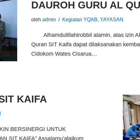
DAUROH GURU AL QU
oleh
admin
Kegiatan YQAB
,
YAYASAN
Alhamdulillahirobbil alamin, atas izin A
Quran SIT Kaifa dapat dilaksanakan kembali. 
Cidokom Wates Cisarua…
SIT KAIFA
N
MAKIN BERSINERGI UNTUK
SIT KAIFA” Assalamu’alaikum