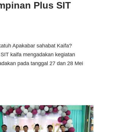
impinan Plus SIT
atuh Apakabar sahabat Kaifa?
 SIT kaifa mengadakan kegiatan
iadakan pada tanggal 27 dan 28 Mei