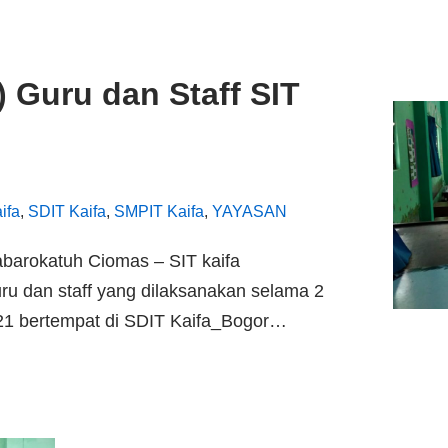
) Guru dan Staff SIT
ifa
,
SDIT Kaifa
,
SMPIT Kaifa
,
YAYASAN
barokatuh Ciomas – SIT kaifa
u dan staff yang dilaksanakan selama 2
2021 bertempat di SDIT Kaifa_Bogor…